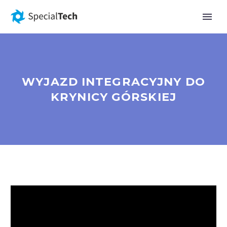
WYJAZD INTEGRACYJNY DO
KRYNICY GÓRSKIEJ