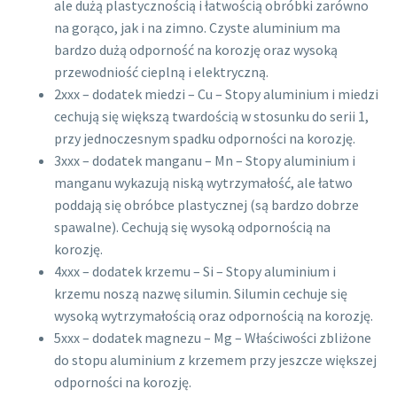
ale dużą plastycznością i łatwością obróbki zarówno
na gorąco, jak i na zimno. Czyste aluminium ma
bardzo dużą odporność na korozję oraz wysoką
przewodniość cieplną i elektryczną.
2xxx – dodatek miedzi – Cu – Stopy aluminium i miedzi
cechują się większą twardością w stosunku do serii 1,
przy jednoczesnym spadku odporności na korozję.
3xxx – dodatek manganu – Mn – Stopy aluminium i
manganu wykazują niską wytrzymałość, ale łatwo
poddają się obróbce plastycznej (są bardzo dobrze
spawalne). Cechują się wysoką odpornością na
korozję.
4xxx – dodatek krzemu – Si – Stopy aluminium i
krzemu noszą nazwę silumin. Silumin cechuje się
wysoką wytrzymałością oraz odpornością na korozję.
5xxx – dodatek magnezu – Mg – Właściwości zbliżone
do stopu aluminium z krzemem przy jeszcze większej
odporności na korozję.